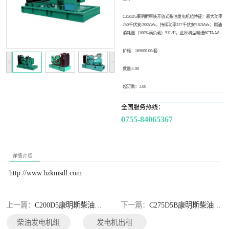
C250D5康明斯原装开放式柴油发电机组特征：最大功率
250千伏安/200kWe，持续功率227千伏安/182kWe；燃油
消耗量（100%满负载）51L/H。此种机型精选6CTAA8.3-
G9型柴油机匹配斯坦福UCDI274J1型无刷发电机。此种
发动机具备优异的冷启动性能，能够适应极低温环境，
价格：165000.00/套
如中国北极村的漠河零下36℃的条件下仍能正常启动。
<
>
这些特点共同确保了康明斯发电机组在各种工况下都能
数量:1.00
提供稳定可靠的电力支持。
起订数：1.00
全国服务热线：
0755-84065367
详情介绍
http://www.hzkmsdl.com
上一篇：
C200D5康明斯柴油发电机组
下一篇：
C275D5B康明斯柴油发电机组
柴油发电机组
发电机出租