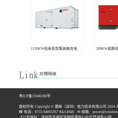
和高置活塞环，四气阀结构，
低缸盖气道涡流比，烟度几乎
为零，达到排放和经济性的**
结合环境要求海拔高度(m)：
≤1000燃油标准：0#轻柴油大
气压力(kPa)：≥89.9机油标
准：CF级/15W-40进气温度
(℃)：≤40水质PH值：6.5～8相
对湿度：≤60%表面长霉等
1120KW低噪音型集装箱发电机组
200KW超
级:≤GB/T2423.16/2级抗地震强
度：水平加速度0.2g垂直加速
度0.1g发电机组参数机型：开
架式机组型号：KC400GF备用
功率(KW)：400常用功率
(KW)：360机组尺寸(mm)：
3150x1370x1950机组重量
(kg)：4700转速(r/min)：1500
燃油耗（g/kw.h)：197频率
粤ICP备15040206号
(HZ)：50瞬态电压调整率：
≤-15%/+20%稳态电压调整
版权所有 Copyright © 康柴（深圳）电力技术有限公司 2024 All Rig
率：≤±1%电压稳定时间：
☎ 电话：0755-84065367 84214948   ✉ 邮箱：power@cummins.
≤3sec电压波动率：≤0.5%电压
400KW康明斯发电机组（国二排放）
📍公司地址：深圳市龙岗区坪地街道怡心社区西湖苑A3栋
