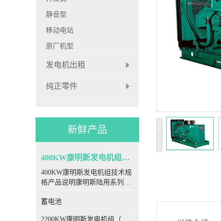
静音型
移动电站
原厂机型
发电机出租
纯正零件
新鲜产品
<
400KW康明斯发电机组（国三排放）
400KW康明斯发电机组技术规
格产品说明康明斯陆用系列柴
油发电机组采用康明斯全球统
蓄电池
一设计、生产和测试标准，为
客户提供可靠的、集成的一体
2200KW康明斯发电机组（国三排放）