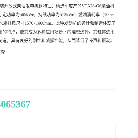
斯原装开放式柴油发电机组特征：精选印度产的VTA28-G6柴油机
定功率为565kWe，持续功率为512kWe；燃油消耗率（100%
；水箱排风尺寸1576×1660mm。此种发动机的设计和制造体现了
用的特点，使其成为多种应用场景下的理想选择。其缸体选用
制造，具有良好的刚性和减振性能，从而降低了噪声和振动。
/套
4065367