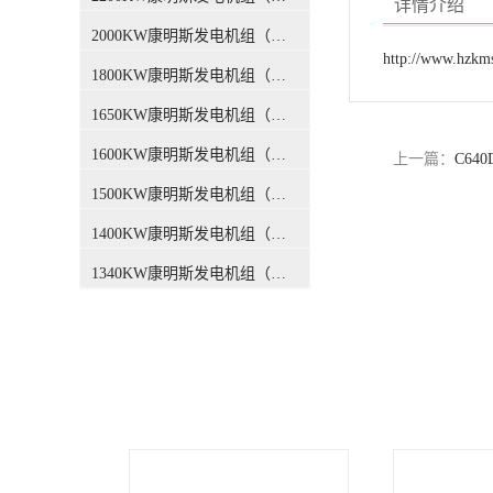
式发电系统，在常载、备载以
详情介绍
及持续运行时都具有优异的性
2000KW康明斯发电机组（国三排放）
能。➊ 符合ISO8528-2005和
http://www.hzkm
GB/T2820-2009《往复式内燃
1800KW康明斯发电机组（国三排放）
机驱动的交流发电机组》标
准。➋ 发电机组的设计及制造
1650KW康明斯发电机组（国三排放）
单位均通过了ISO9001或
1600KW康明斯发电机组（国三排放）
ISO9002认证。➌ 康明斯提供1
上一篇：
C64
年或1000运行小时质量保证，
1500KW康明斯发电机组（国三排放）
负责发电机组整机保修，包括
发动机、发电机及控制系统。
1400KW康明斯发电机组（国三排放）
➍ 遍布全国的专业服务网络为
客户提供24小时售后服务和技
1340KW康明斯发电机组（国三排放）
术支持。性能特点♔ XPI超高
压燃油喷射系统，精确的燃烧
控制，低油耗区域广，更省油
♔ 优异的整机配置，更轻的重
量和更紧凑的结构♔ 电控智能
模块，随时监控运行状态，精
确控制燃油喷射♔ 无需任何冷
启动辅助装置，-15℃环境温度
下轻易启动；带辅助装置可
在-30℃启动♔ 优化的燃烧室