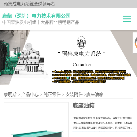
预集成电力系统全球领导者
康柴（深圳）电力技术有限公司
中国柴油发电机组十大品牌**榜畅销产品
柴油发电机组
开架式
发电机出租
静音型
纯正零件
移动电站
原厂机型
康明斯
>
产品中心
>
纯正零件
>
安装附件
>底座油箱
底座油箱
油箱体外设防护外壳形成双层结构，当发生出油口和回
油口与发电机组的软管连接头不可靠、加油超过油箱容
积时或油箱排污口发生泄漏等情况时，可将泄漏的油存
储在上述的容纳腔内，防止外流，从而消除了漏油隐