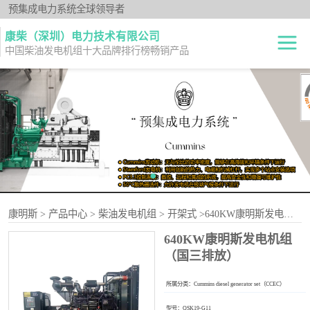
预集成电力系统全球领导者
康柴（深圳）电力技术有限公司
中国柴油发电机组十大品牌排行榜畅销产品
柴油发电机组
开架式
发电机出租
静音型
纯正零件
移动电站
原厂机型
康明斯
>
产品中心
>
柴油发电机组
>
开架式
>640KW康明斯发电机组（国三排放）
640KW康明斯发电机组
（国三排放）
所属分类：
Cummins diesel generator set（CCEC）
型号：
QSK19-G11