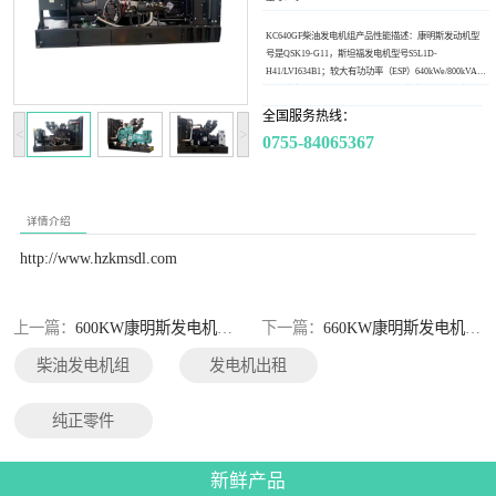
KC640GF柴油发电机组产品性能描述：康明斯发动机型
号是QSK19-G11，斯坦福发电机型号S5L1D-
H41/LVI634B1；较大有功功率（ESP）640kWe/800kVA，
长行功率（PRP）600kWe/750kVA。‌此类机型通过选取先
进的燃油喷射技术和优化燃烧过程，实现了更好的燃油
全国服务热线：
经济性，从而降低了运营成本，提高了整体效率。
<
>
0755-84065367
详情介绍
http://www.hzkmsdl.com
上一篇：
600KW康明斯发电机组（国三排放）
下一篇：
660KW康明斯发电机组（国三排放）
柴油发电机组
发电机出租
纯正零件
新鲜产品