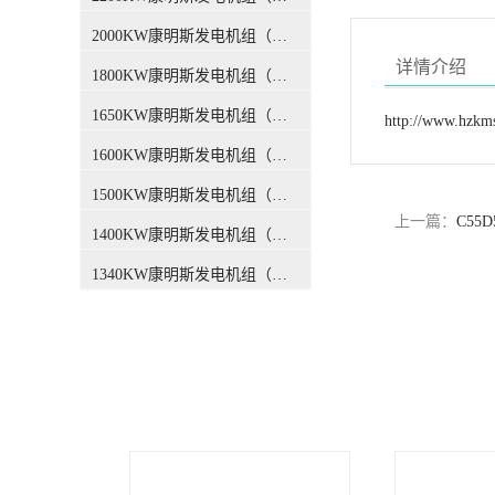
式发电系统，在常载、备载以
及持续运行时都具有优异的性
2000KW康明斯发电机组（国三排放）
能。➊ 符合ISO8528-2005和
详情介绍
GB/T2820-2009《往复式内燃
1800KW康明斯发电机组（国三排放）
机驱动的交流发电机组》标
准。➋ 发电机组的设计及制造
1650KW康明斯发电机组（国三排放）
http://www.hzkm
单位均通过了ISO9001或
1600KW康明斯发电机组（国三排放）
ISO9002认证。➌ 康明斯提供1
年或1000运行小时质量保证，
1500KW康明斯发电机组（国三排放）
负责发电机组整机保修，包括
上一篇：
C5
发动机、发电机及控制系统。
1400KW康明斯发电机组（国三排放）
➍ 遍布全国的专业服务网络为
客户提供24小时售后服务和技
1340KW康明斯发电机组（国三排放）
术支持。性能特点♔ XPI超高
压燃油喷射系统，精确的燃烧
控制，低油耗区域广，更省油
♔ 优异的整机配置，更轻的重
量和更紧凑的结构♔ 电控智能
模块，随时监控运行状态，精
确控制燃油喷射♔ 无需任何冷
启动辅助装置，-15℃环境温度
下轻易启动；带辅助装置可
在-30℃启动♔ 优化的燃烧室