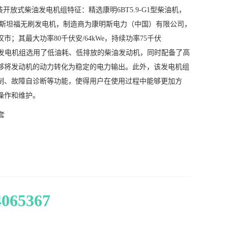
原装开放式柴油发电机组特征：精选康明6BT5.9-G1型柴油机，
F1型斯坦福无刷发电机，制造商为康明斯电力（中国）有限公司，
市；其最大功率80千伏安/64kWe，持续功率75千伏
此种发电机组选用了低油耗、低排放的柴油发动机，同时配备了高
够将发动机的动力转化为稳定的电力输出。此外，该发电机组
制、故障自诊断等功能，使得用户在使用过程中能够更加方
操作和维护。
/套
4065367