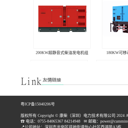
和高置活塞环，四气阀结构，
低缸盖气道涡流比，烟度几乎
为零，达到排放和经济性的完
美结合环境要求海拔高度
(m)：≤1000燃油标准：0#轻柴
油大气压力(kPa)：≥89.9机油
标准：CF级/15W-40进气温度
(℃)：≤40水质PH值：6.5～8相
对湿度：≤60%表面长霉等
180KW可移动式柴油发电站
120KW移
级:≤GB/T2423.16/2级抗地震强
度：水平加速度0.2g垂直加速
度0.1g发电机组参数机型：开
架式机组型号：KC400GF备用
功率(KW)：400常用功率
(KW)：360机组尺寸(mm)：
3150x1370x1950机组重量
(kg)：4700转速(r/min)：1500
燃油耗（g/kw.h)：197频率
粤ICP备15040206号
(HZ)：50瞬态电压调整率：
≤-15%/+20%稳态电压调整
版权所有 Copyright © 康柴（深圳）电力技术有限公司 2024 All Rig
率：≤±1%电压稳定时间：
☎ 电话：0755-84065367 84214948   ✉ 邮箱：power@cummins.
≤3sec电压波动率：≤0.5%电压
C3000D5康明斯柴油发电机组
C2250D5E康
📍公司地址：深圳市龙岗区坪地街道怡心社区西湖苑A3栋
