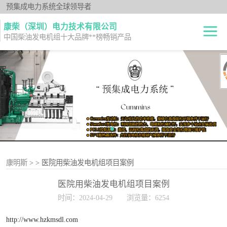
预集成电力系统全球领导者
康柴（深圳）电力技术有限公司
中国柴油发电机组十大品牌**榜畅销产品
柴油发电机组
开架式
发电机出租
静音型
纯正零件
移动电站
原厂机型
康明斯
>
> 医院用柴油发电机组项目案例
医院用柴油发电机组项目案例
时间：2024-04-29
浏览量：6254
http://www.hzkmsdl.com