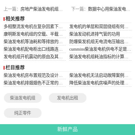
上一篇：
房地产柴油发电机组项目案例
下一篇：
数据中心用柴油发电机组项目案例
相关推荐
多相整流发电机在复杂因素下常用于航空航天
发电机的单层和双层绕组有何区别
康明斯发电机组的空载、半载及满载噪声试验技术条件
柴油发动机进排气管的功用
柴油发电机等油耗和等排放的万有特性
防爆柴发机组无电流电压输出的5个排除措施
柴油发电机配电柜出口线路连接程序和规范
cummins柴油发电机供电不足是什么起因？
发电机组开机震动的原由及其处理办法
柴油发电机组耗油指标的计算方法
栏目推荐
柴油发电机房布置规范及设计图集
柴油发电机无法启动故障案例大全
柴油发电机排烟烟色不正常的原因分析
降低柴油发电机房噪声的处理方法
柴油发电机组
发电机出租
纯正零件
新鲜产品