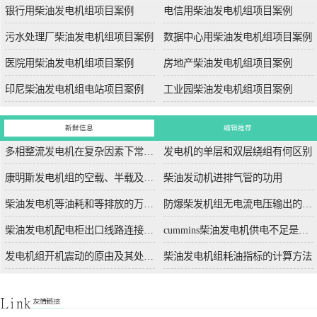
银行用柴油发电机组项目案例
电信用柴油发电机组项目案例
污水处理厂柴油发电机组项目案例
数据中心用柴油发电机组项目案例
医院用柴油发电机组项目案例
房地产柴油发电机组项目案例
印尼柴油发电机组电站项目案例
工业园柴油发电机组项目案例
新鲜信息
编辑推荐
多相整流发电机在复杂因素下常用于航空航天
发电机的单层和双层绕组有何区别
康明斯发电机组的空载、半载及满载噪声试验技术条件
柴油发动机进排气管的功用
柴油发电机等油耗和等排放的万有特性
防爆柴发机组无电流电压输出的5个排除措施
柴油发电机配电柜出口线路连接程序和规范
cummins柴油发电机供电不足是什么起因？
发电机组开机震动的原由及其处理办法
柴油发电机组耗油指标的计算方法