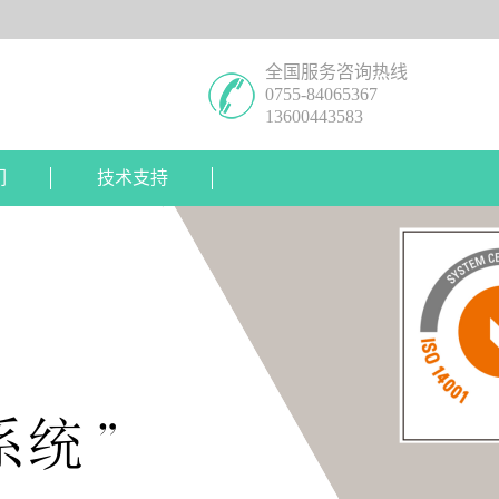
全国服务咨询热线
0755-84065367
13600443583
们
技术支持