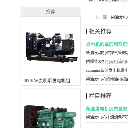
http://www.hzkmsdl.co
推荐
上一篇：
柴油发电
相关推荐
发电机的单层和双层
柴油发动机进排气管的
防爆柴发机组无电流电
cummins柴油发电机
柴油发电机组耗油指标
200KW康明斯发电机组（国三排放）
栏目推荐
柴油发电机房布置规
柴油发电机排烟烟色不