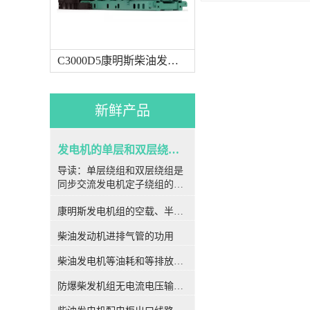
C3000D5康明斯柴油发电机组
新鲜产品
发电机的单层和双层绕组有何区别
导读：单层绕组和双层绕组是
同步交流发电机定子绕组的两
种基础形式，它们的数据差别
康明斯发电机组的空载、半载及满载噪声试验技术条件
会直接危害发电机的电气性
能、制造成本和运行可靠性。
柴油发动机进排气管的功用
两者的区别详细体现在组成、
性能、成本上，其中，单层绕
柴油发电机等油耗和等排放的万有特性
组适用中小型、对成本敏感、
对波形要点不高的发电机；而
防爆柴发机组无电流电压输出的5个排除措施
双层绕组适用大中型、高性
能、对波形和噪声有要求的发