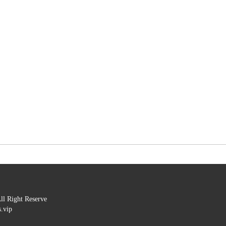
ht Reserve 

vip
