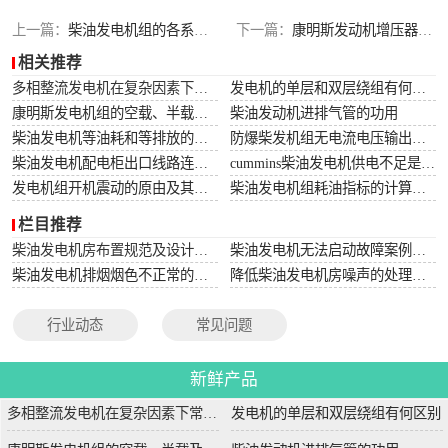
上一篇：
柴油发电机组的各系统接线方法
下一篇：
康明斯发动机增压器油道的清洁步骤和操作原则
相关推荐
多相整流发电机在复杂因素下常用于航空航天
发电机的单层和双层绕组有何区别
康明斯发电机组的空载、半载及满载噪声试验技术条件
柴油发动机进排气管的功用
柴油发电机等油耗和等排放的万有特性
防爆柴发机组无电流电压输出的5个排除措施
柴油发电机配电柜出口线路连接程序和规范
cummins柴油发电机供电不足是什么起因？
发电机组开机震动的原由及其处理办法
柴油发电机组耗油指标的计算方法
栏目推荐
柴油发电机房布置规范及设计图集
柴油发电机无法启动故障案例大全
柴油发电机排烟烟色不正常的原因分析
降低柴油发电机房噪声的处理方法
行业动态
常见问题
新鲜产品
多相整流发电机在复杂因素下常用于航空航天
发电机的单层和双层绕组有何区别