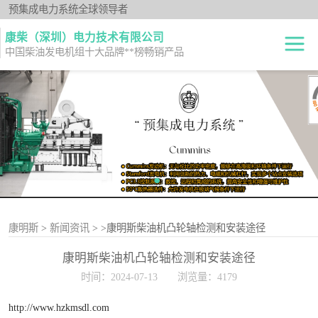
预集成电力系统全球领导者
康柴（深圳）电力技术有限公司
中国柴油发电机组十大品牌**榜畅销产品
柴油发电机组
开架式
发电机出租
静音型
纯正零件
移动电站
原厂机型
康明斯
>
新闻资讯
>
>康明斯柴油机凸轮轴检测和安装途径
康明斯柴油机凸轮轴检测和安装途径
时间：2024-07-13
浏览量：4179
http://www.hzkmsdl.com