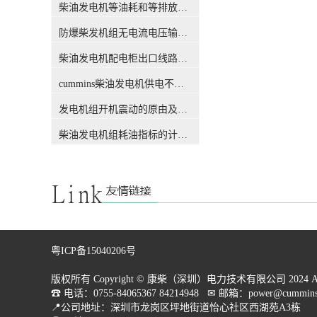
要。因为主用于移动体中，发
电流，可能烧毁电机康明斯柴
柴油发电机等油耗和等排放的万有特性
电机运行的工况和外界环境都
油发电机报价，所以对短路故
比较复杂，在这些复杂要素的
防爆柴发机组无电流电压输出的5个排除措施
障检测的快速性要点更高。因
作用下，机构更容易产生损
此，对 发电机定子内部短路
柴油发电机配电柜出口线路连接程序和规范
坏，不仅可能损坏电机，甚至
故障包括匝间短路故障和相间
可能直接威胁乘客或工作人员
短路损坏。目前对三相永磁电
cummins柴油发电机供电不足是什么起因？
的安全，造成严重故障。 目
机匝间短路故障的研讨已经比
前对多相同步发电机整流系统
较深入，但这些探讨仅关于传
发电机组开机震动的原由及其处理办法
的故障讨论具体集中在电励磁
统三相永磁电机的定子绕组匝
电机。对于永磁同步发电机，
间短路故障，缺乏对内部相间
柴油发电机组耗油指标的计算方法
虽然转子上没有绕组，构成比
短路损坏的研讨，并且基础不
电励磁电机大概，但各种材
涉及整流负荷。而相间短路损
料、形状和安装位置的永磁体
坏比匝间短路故障的破坏性更
发生的磁场却比电励磁电机复
强，所以本文将主要关于多相
杂，而且绕组内部短路损坏还
整流永磁同步发电机装置定子
会使磁场发生畸变，进一步增
内部相间短路损坏进行深入探
大了计算浅析的难度。 此
讨，为及时发现并排除故障提
外，一旦检查到短路故障，电
供依据。扬州市圣丰发电装备
粤ICP备15040206号
励磁电机在停机使用中可选择
厂为您供应优质的发电机产
灭磁方案，以减轻停机程序中
品，完善的售后服务；全国统
版权所有 Copyright © 康柴（深圳）电力技术有限公司 2024 All Rig
对电机的危害；而永磁电机由
一服务热线：康明斯室外柴油
☎ 电话：0755-84065367 84214948   ✉ 邮箱：power@cummins.
于无法直接调节永磁体发生的
发电机，欢迎您的致电和来厂
📍公司地址：深圳市龙岗区坪地街道怡心社区西湖苑A3栋

磁场，只能逐渐降低速度直至