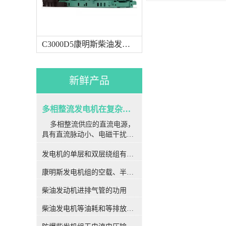
C3000D5康明斯柴油发电机组
新鲜产品
多相整流发电机在复杂因素下常用于航空航天
多相整流供应的直流电源，
具有直流脉动小、电磁干扰
小、可靠性高和效率高等好
发电机的单层和双层绕组有何区别
处，已广泛运用于航空航天、
船舶推进等移动平台。作为各
康明斯发电机组的空载、半载及满载噪声试验技术条件
种移动体（如飞机、舰船）电
源的核心部分，多相发电机带
柴油发动机进排气管的功用
整流装置的安全运转至关重
要。因为主用于移动体中，发
柴油发电机等油耗和等排放的万有特性
电机运行的工况和外界环境都
比较复杂，在这些复杂要素的