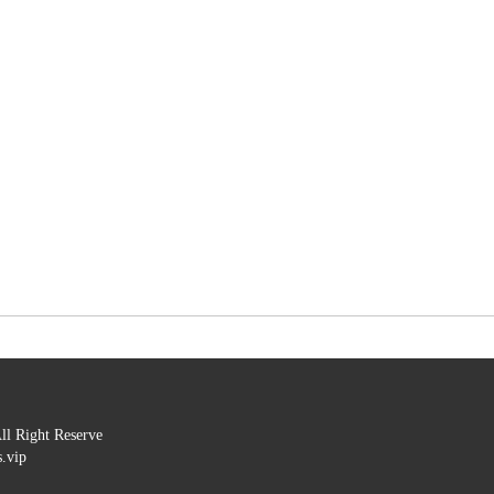
ht Reserve 

vip
