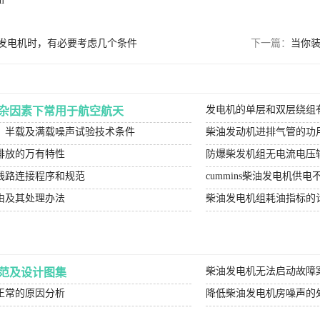
m
发电机时，有必要考虑几个条件
下一篇：
当你
发电机的单层和双层绕组
杂因素下常用于航空航天
、半载及满载噪声试验技术条件
柴油发动机进排气管的功
排放的万有特性
防爆柴发机组无电流电压
线路连接程序和规范
cummins柴油发电机供
由及其处理办法
柴油发电机组耗油指标的
柴油发电机无法启动故障
范及设计图集
正常的原因分析
降低柴油发电机房噪声的