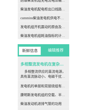
防爆柴发机组无电流电压输出的5个排除措施
作用下，机构更容易产生损
柴油发电机配电柜出口线路连接程序和规范
坏，不仅可能损坏电机，甚至
可能直接威胁乘客或工作人员
cummins柴油发电机供电不足是什么起因？
的安全，造成严重故障。 目
前对多相同步发电机整流系统
发电机组开机震动的原由及其处理办法
的故障讨论具体集中在电励磁
电机。对于永磁同步发电机，
柴油发电机组耗油指标的计算方法
虽然转子上没有绕组，构成比
电励磁电机大概，但各种材
料、形状和安装位置的永磁体
编辑推荐
新鲜信息
发生的磁场却比电励磁电机复
杂，而且绕组内部短路损坏还
会使磁场发生畸变，进一步增
多相整流发电机在复杂因素下常用于航空航天
大了计算浅析的难度。 此
多相整流供应的直流电源，
外，一旦检查到短路故障，电
具有直流脉动小、电磁干扰
励磁电机在停机使用中可选择
小、可靠性高和效率高等好
灭磁方案，以减轻停机程序中
发电机的单层和双层绕组有何区别
处，已广泛运用于航空航天、
对电机的危害；而永磁电机由
船舶推进等移动平台。作为各
于无法直接调节永磁体发生的
康明斯发电机组的空载、半载及满载噪声试验技术条件
种移动体（如飞机、舰船）电
磁场，只能逐渐降低速度直至
源的核心部分，多相发电机带
损坏电机停机。在停机步骤中
柴油发动机进排气管的功用
整流装置的安全运转至关重
绕组内部一直存在较大的短路