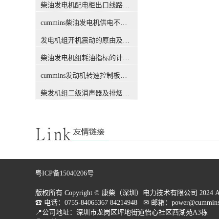
其中较差的数值作为考核数
容量级的测量定准工程法）》
柴油发电机配电柜出口线路连接程序和规范
据。如对试验结果的准确度要
中规定的普通试验室或室外场
求不是特别严格时，这两项试
cummins柴油发电机供电不足是什么起因？
地。室外场地应平坦、空旷，
验较好安排在稳态电压调整特
在以测试中心为圆心的25m半
发电机组开机震动的原由及其处理办法
点试验中进行，这样可节约时
径圆范围内无大的的反射物
间。否则，cummins发动机噪
（如围墙、房屋或较大的装置
柴油发电机组耗油指标的计算方法
声试验应在符合技术条件规定
等），环境噪声应比发电机组
的场地进行测定。试验时，除
噪声低(A)以上。试验时，用声
cummins发动机转速控制板接线和调节办法
记录振动值和噪音值外，还应
级计在发电机组两侧和发电机
记录发电机组的输出电压、电
后端1。远处分别选购噪声较
柴发机组二级消声器及排烟管安装设计图
流、容量、频率、功率因数及
大的3个点进行检测，每点应
试验环境的大气压、相对湿
重复检测三次，每两次测定值
度、温度等。 在发电机组下
之差不应大于2dB（A)，否则
列部位，沿发电机组的横向、
应重测。取三次的平均值作为
纵向及竖直向下三个方向选择
一个测点测量结果，取各测点
测点进行测定。测量值的单位
测量值的平均值作为被测发电
见该被试发电机组的技术要素
机组噪声的较结果。 以K19
（当使用振幅值时，应注意是
系列cummins50Hz闭式柴油发
粤ICP备15040206号
单振幅还是双振幅）。取各检
电机组为实例，机组常载容量
测数值中的较大值作为试验结
380kW，备用功率418kW。发
版权所有 Copyright © 康柴（深圳）电力技术有限公司 2024 All Rig
果。 试验时，发电机组安
动机速度1500r/min，风扇速度
☎ 电话：0755-84065367 84214948   ✉ 邮箱：power@cummins.
放地点可为专用的噪声试验室
1800r/min。吸声箱长4.6m，宽
📍公司地址：深圳市龙岗区坪地街道怡心社区西湖苑A3栋

或符合GB/T1859一2000《往复