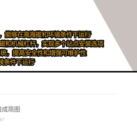
组成简图
67