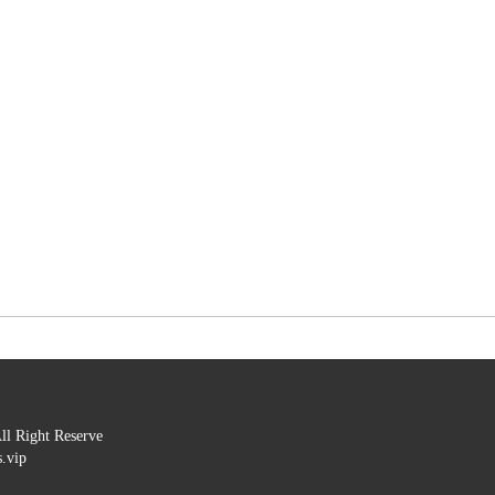
ht Reserve 

vip
