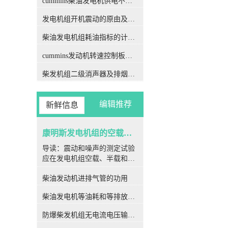
cummins柴油发电机供电不足是什么起因？
验较好安排在稳态电压调整特
发电机组开机震动的原由及其处理办法
点试验中进行，这样可节约时
间。否则，cummins发动机噪
柴油发电机组耗油指标的计算方法
声试验应在符合技术条件规定
的场地进行测定。试验时，除
cummins发动机转速控制板接线和调节办法
记录振动值和噪音值外，还应
记录发电机组的输出电压、电
柴发机组二级消声器及排烟管安装设计图
流、容量、频率、功率因数及
试验环境的大气压、相对湿
度、温度等。 在发电机组下
编辑推荐
新鲜信息
列部位，沿发电机组的横向、
纵向及竖直向下三个方向选择
测点进行测定。测量值的单位
康明斯发电机组的空载、半载及满载噪声试验技术条件
见该被试发电机组的技术要素
导读：震动和噪声的测定试验
（当使用振幅值时，应注意是
应在发电机组空载、半载和满
单振幅还是双振幅）。取各检
载3种运行状态下进行。带负
测数值中的较大值作为试验结
柴油发动机进排气管的功用
载时，容量因数应为额定值
果。 试验时，发电机组安
（为减小室内反射对噪声测定
放地点可为专用的噪声试验室
柴油发电机等油耗和等排放的万有特性
结果的影响，试验安排在室外
或符合GB/T1859一2000《往复
进行时，如受负荷条件所限，
式内燃机辐射的空气噪音测量
防爆柴发机组无电流电压输出的5个排除措施
允许负载的功率因数为1)。取
工程法及简易法（内燃机噪音