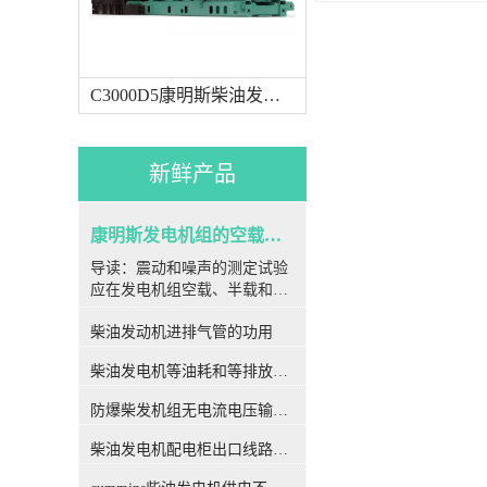
C3000D5康明斯柴油发电机组
新鲜产品
康明斯发电机组的空载、半载及满载噪声试验技术条件
导读：震动和噪声的测定试验
应在发电机组空载、半载和满
载3种运行状态下进行。带负
柴油发动机进排气管的功用
载时，容量因数应为额定值
（为减小室内反射对噪声测定
柴油发电机等油耗和等排放的万有特性
结果的影响，试验安排在室外
进行时，如受负荷条件所限，
防爆柴发机组无电流电压输出的5个排除措施
允许负载的功率因数为1)。取
其中较差的数值作为考核数
柴油发电机配电柜出口线路连接程序和规范
据。如对试验结果的准确度要
求不是特别严格时，这两项试