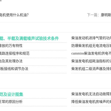
m
电机使用什么机油？
下一篇：
康明
柴油发动机进排气管的功
载、半载及满载噪声试验技术条件
排放的万有特性
防爆柴发机组无电流电压
线路连接程序和规范
cummins柴油发电机供
由及其处理办法
柴油发电机组耗油指标的
控制板接线和调节办法
柴发机组二级消声器及排
柴油发电机无法启动故障
范及设计图集
正常的原因分析
降低柴油发电机房噪声的