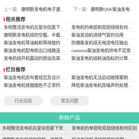
上一篇：
康明斯发电机电子速度控制器的检查与维修
下一篇：
康明斯QSK柴油发电机燃油系统作业原理及日常保养
相关推荐
多相整流发电机在复杂因素下常用于航空航天
发电机的单层和双层绕组有何区别
康明斯发电机组的空载、半载及满载噪声试验技术条件
柴油发动机进排气管的功用
柴油发电机等油耗和等排放的万有特性
防爆柴发机组无电流电压输出的5个排除措施
柴油发电机配电柜出口线路连接程序和规范
cummins柴油发电机供电不足是什么起因？
发电机组开机震动的原由及其处理办法
柴油发电机组耗油指标的计算方法
栏目推荐
柴油发电机房布置规范及设计图集
柴油发电机无法启动故障案例大全
柴油发电机排烟烟色不正常的原因分析
降低柴油发电机房噪声的处理方法
行业动态
常见问题
新鲜产品
多相整流发电机在复杂因素下常用于航空航天
发电机的单层和双层绕组有何区别