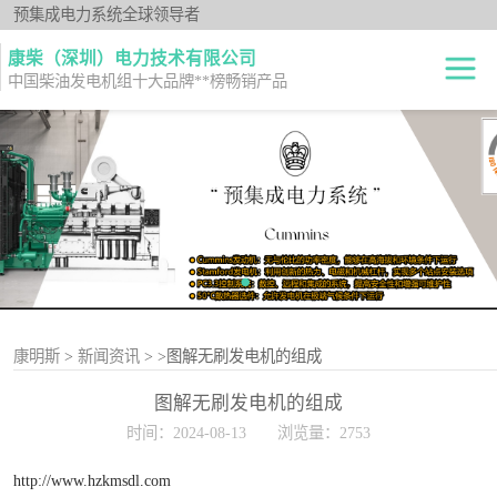
预集成电力系统全球领导者
康柴（深圳）电力技术有限公司
中国柴油发电机组十大品牌**榜畅销产品
柴油发电机组
开架式
发电机出租
静音型
纯正零件
移动电站
原厂机型
康明斯
>
新闻资讯
>
>图解无刷发电机的组成
图解无刷发电机的组成
时间：2024-08-13
浏览量：2753
http://www.hzkmsdl.com