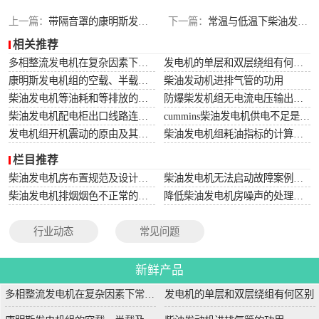
上一篇：
带隔音罩的康明斯发电机组构造制作与规划
下一篇：
常温与低温下柴油发电机启动能力检查、测试及区别比较
相关推荐
多相整流发电机在复杂因素下常用于航空航天
发电机的单层和双层绕组有何区别
康明斯发电机组的空载、半载及满载噪声试验技术条件
柴油发动机进排气管的功用
柴油发电机等油耗和等排放的万有特性
防爆柴发机组无电流电压输出的5个排除措施
柴油发电机配电柜出口线路连接程序和规范
cummins柴油发电机供电不足是什么起因？
发电机组开机震动的原由及其处理办法
柴油发电机组耗油指标的计算方法
栏目推荐
柴油发电机房布置规范及设计图集
柴油发电机无法启动故障案例大全
柴油发电机排烟烟色不正常的原因分析
降低柴油发电机房噪声的处理方法
行业动态
常见问题
新鲜产品
多相整流发电机在复杂因素下常用于航空航天
发电机的单层和双层绕组有何区别