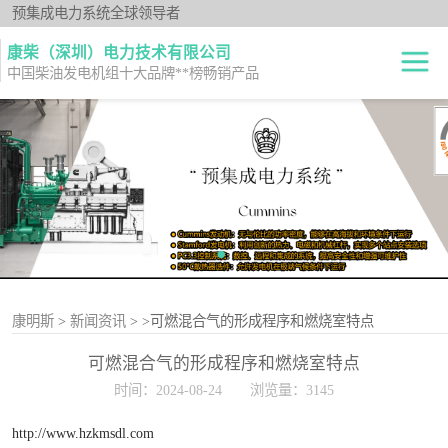
预集成电力系统全球领导者
康柴（深圳）电力技术有限公司
中国柴油发电机组十大品牌**榜畅销产品
柴油发电机组
开架式
发电机出租
静音型
纯正零件
移动电站
原厂机型
康明斯
>
新闻资讯
>
>可燃混合气的形成程序和燃烧室特点
可燃混合气的形成程序和燃烧室特点
时间：2024-08-24
浏览量：3145
http://www.hzkmsdl.com