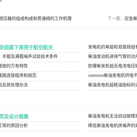
m
增压器的组成构成和旁通阀的工作机理
下一篇：
应急
发电机的单层和双层绕组
杂因素下常用于航空航天
、半载及满载噪声试验技术条件
柴油发动机进排气管的功
排放的万有特性
防爆柴发机组无电流电压
线路连接程序和规范
cummins柴油发电机供
由及其处理办法
柴油发电机组耗油指标的
柴油发电机无法启动故障
范及设计图集
正常的原因分析
降低柴油发电机房噪声的