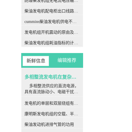
防爆柴发机组无电流电压输出的5个排除措施
作用下，机构更容易产生损
柴油发电机配电柜出口线路连接程序和规范
坏，不仅可能损坏电机，甚至
可能直接威胁乘客或工作人员
cummins柴油发电机供电不足是什么起因？
的安全，造成严重故障。 目
前对多相同步发电机整流系统
发电机组开机震动的原由及其处理办法
的故障讨论具体集中在电励磁
电机。对于永磁同步发电机，
柴油发电机组耗油指标的计算方法
虽然转子上没有绕组，构成比
电励磁电机大概，但各种材
料、形状和安装位置的永磁体
编辑推荐
新鲜信息
发生的磁场却比电励磁电机复
杂，而且绕组内部短路损坏还
会使磁场发生畸变，进一步增
多相整流发电机在复杂因素下常用于航空航天
大了计算浅析的难度。 此
多相整流供应的直流电源，
外，一旦检查到短路故障，电
具有直流脉动小、电磁干扰
励磁电机在停机使用中可选择
小、可靠性高和效率高等好
灭磁方案，以减轻停机程序中
发电机的单层和双层绕组有何区别
处，已广泛运用于航空航天、
对电机的危害；而永磁电机由
船舶推进等移动平台。作为各
于无法直接调节永磁体发生的
康明斯发电机组的空载、半载及满载噪声试验技术条件
种移动体（如飞机、舰船）电
磁场，只能逐渐降低速度直至
源的核心部分，多相发电机带
损坏电机停机。在停机步骤中
柴油发动机进排气管的功用
整流装置的安全运转至关重
绕组内部一直存在较大的短路