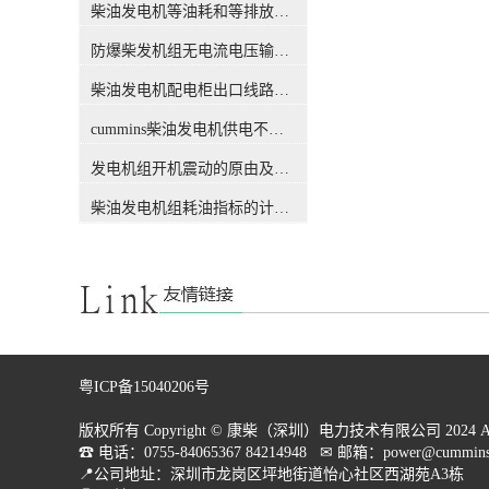
要。因为主用于移动体中，发
电流，可能烧毁电机康明斯柴
柴油发电机等油耗和等排放的万有特性
电机运行的工况和外界环境都
油发电机报价，所以对短路故
比较复杂，在这些复杂要素的
防爆柴发机组无电流电压输出的5个排除措施
障检测的快速性要点更高。因
作用下，机构更容易产生损
此，对 发电机定子内部短路
柴油发电机配电柜出口线路连接程序和规范
坏，不仅可能损坏电机，甚至
故障包括匝间短路故障和相间
可能直接威胁乘客或工作人员
短路损坏。目前对三相永磁电
cummins柴油发电机供电不足是什么起因？
的安全，造成严重故障。 目
机匝间短路故障的研讨已经比
前对多相同步发电机整流系统
较深入，但这些探讨仅关于传
发电机组开机震动的原由及其处理办法
的故障讨论具体集中在电励磁
统三相永磁电机的定子绕组匝
电机。对于永磁同步发电机，
间短路故障，缺乏对内部相间
柴油发电机组耗油指标的计算方法
虽然转子上没有绕组，构成比
短路损坏的研讨，并且基础不
电励磁电机大概，但各种材
涉及整流负荷。而相间短路损
料、形状和安装位置的永磁体
坏比匝间短路故障的破坏性更
发生的磁场却比电励磁电机复
强，所以本文将主要关于多相
杂，而且绕组内部短路损坏还
整流永磁同步发电机装置定子
会使磁场发生畸变，进一步增
内部相间短路损坏进行深入探
大了计算浅析的难度。 此
讨，为及时发现并排除故障提
外，一旦检查到短路故障，电
供依据。扬州市圣丰发电装备
粤ICP备15040206号
励磁电机在停机使用中可选择
厂为您供应优质的发电机产
灭磁方案，以减轻停机程序中
品，完善的售后服务；全国统
版权所有 Copyright © 康柴（深圳）电力技术有限公司 2024 All Rig
对电机的危害；而永磁电机由
一服务热线：康明斯室外柴油
☎ 电话：0755-84065367 84214948   ✉ 邮箱：power@cummins.
于无法直接调节永磁体发生的
发电机，欢迎您的致电和来厂
📍公司地址：深圳市龙岗区坪地街道怡心社区西湖苑A3栋

磁场，只能逐渐降低速度直至