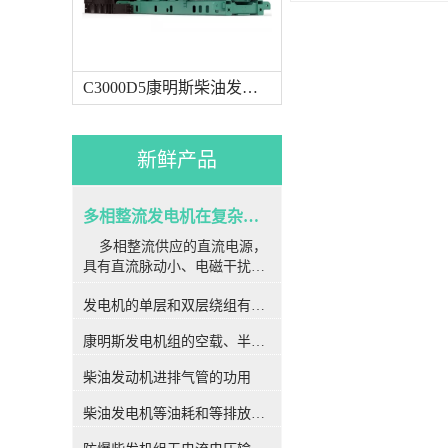
C3000D5康明斯柴油发电机组
新鲜产品
多相整流发电机在复杂因素下常用于航空航天
多相整流供应的直流电源，
具有直流脉动小、电磁干扰
小、可靠性高和效率高等好
发电机的单层和双层绕组有何区别
处，已广泛运用于航空航天、
船舶推进等移动平台。作为各
康明斯发电机组的空载、半载及满载噪声试验技术条件
种移动体（如飞机、舰船）电
源的核心部分，多相发电机带
柴油发动机进排气管的功用
整流装置的安全运转至关重
要。因为主用于移动体中，发
柴油发电机等油耗和等排放的万有特性
电机运行的工况和外界环境都
比较复杂，在这些复杂要素的