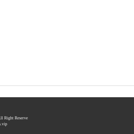
ht Reserve 

vip
