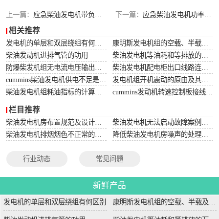
上一篇：
应急柴油发电机带负荷试验方式
下一篇：
应急柴油发电机功率的KW数计算
相关推荐
发电机的单层和双层绕组有何区别
康明斯发电机组的空载、半载及满载噪声试验技术条件
柴油发动机进排气管的功用
柴油发电机等油耗和等排放的万有特性
防爆柴发机组无电流电压输出的5个排除措施
柴油发电机配电柜出口线路连接程序和规范
cummins柴油发电机供电不足是什么起因？
发电机组开机震动的原由及其处理办法
柴油发电机组耗油指标的计算方法
cummins发动机转速控制板接线和调节办法
栏目推荐
柴油发电机房布置规范及设计图集
柴油发电机无法启动故障案例大全
柴油发电机排烟烟色不正常的原因分析
降低柴油发电机房噪声的处理方法
行业动态
常见问题
新鲜产品
发电机的单层和双层绕组有何区别
康明斯发电机组的空载、半载及满载噪声试验技术条件