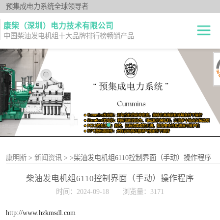
预集成电力系统全球领导者
康柴（深圳）电力技术有限公司
中国柴油发电机组十大品牌排行榜畅销产品
柴油发电机组
开架式
发电机出租
静音型
纯正零件
移动电站
原厂机型
康明斯
>
新闻资讯
>
>柴油发电机组6110控制界面（手动）操作程序
柴油发电机组6110控制界面（手动）操作程序
时间：2024-09-18
浏览量：3171
http://www.hzkmsdl.com