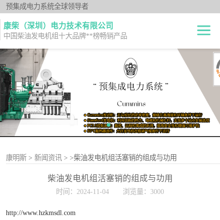
预集成电力系统全球领导者
康柴（深圳）电力技术有限公司
中国柴油发电机组十大品牌**榜畅销产品
柴油发电机组
开架式
发电机出租
静音型
纯正零件
移动电站
原厂机型
康明斯
>
新闻资讯
>
>柴油发电机组活塞销的组成与功用
柴油发电机组活塞销的组成与功用
时间：2024-11-04
浏览量：3000
http://www.hzkmsdl.com