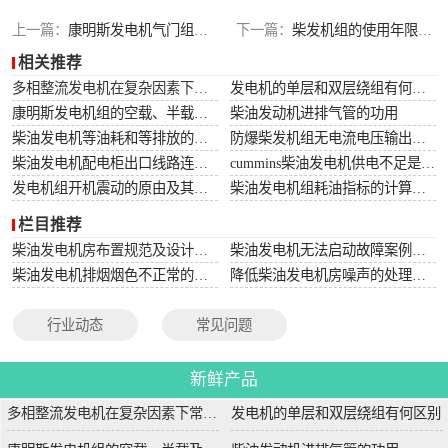
上一篇：
康明斯发电机气门组成优点和零件图解
下一篇：
柴发机组的使用年限可以达到多少年？
相关推荐
多相整流发电机在复杂因素下常用于航空航天
发电机的单层和双层绕组有何区别
康明斯发电机组的空载、半载及满载噪声试验技术条件
柴油发动机进排气管的功用
柴油发电机等油耗和等排放的万有特性
防爆柴发机组无电流电压输出的5个排除措施
柴油发电机配电柜出口线路连接程序和规范
cummins柴油发电机供电不足是什么起因？
发电机组开机震动的原由及其处理办法
柴油发电机组耗油指标的计算方法
栏目推荐
柴油发电机房布置规范及设计图集
柴油发电机无法启动故障案例大全
柴油发电机排烟烟色不正常的原因分析
降低柴油发电机房噪声的处理方法
行业动态
常见问题
新鲜产品
多相整流发电机在复杂因素下常用于航空航天
发电机的单层和双层绕组有何区别