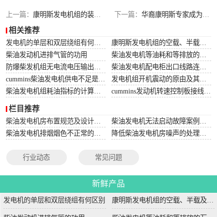
上一篇：
康明斯发电机组的装配要点有哪些？
下一篇：
华裔康明斯专家成为国际康明斯工程学会荣誉会员
相关推荐
发电机的单层和双层绕组有何区别
康明斯发电机组的空载、半载及满载噪声试验技术条件
柴油发动机进排气管的功用
柴油发电机等油耗和等排放的万有特性
防爆柴发机组无电流电压输出的5个排除措施
柴油发电机配电柜出口线路连接程序和规范
cummins柴油发电机供电不足是什么起因？
发电机组开机震动的原由及其处理办法
柴油发电机组耗油指标的计算方法
cummins发动机转速控制板接线和调节办法
栏目推荐
柴油发电机房布置规范及设计图集
柴油发电机无法启动故障案例大全
柴油发电机排烟烟色不正常的原因分析
降低柴油发电机房噪声的处理方法
行业动态
常见问题
新鲜产品
发电机的单层和双层绕组有何区别
康明斯发电机组的空载、半载及满载噪声试验技术条件