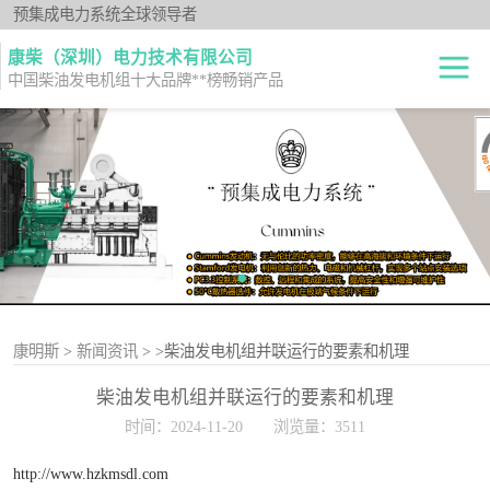
预集成电力系统全球领导者
康柴（深圳）电力技术有限公司
中国柴油发电机组十大品牌**榜畅销产品
柴油发电机组
开架式
发电机出租
静音型
纯正零件
移动电站
原厂机型
康明斯
>
新闻资讯
>
>柴油发电机组并联运行的要素和机理
柴油发电机组并联运行的要素和机理
时间：2024-11-20
浏览量：3511
http://www.hzkmsdl.com