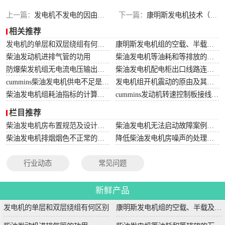
上一篇：
发电机不发电的因由有几种？
下一篇：
康明斯发电机技术（中国）工厂年生产能力达65000台
相关推荐
发电机的单层和双层绕组有何区别
康明斯发电机组的空载、半载及满载噪声试验技术条件
柴油发动机进排气管的功用
柴油发电机等油耗和等排放的万有特性
防爆柴发机组无电流电压输出的5个排除措施
柴油发电机配电柜出口线路连接程序和规范
cummins柴油发电机供电不足是什么起因？
发电机组开机震动的原由及其处理办法
柴油发电机组耗油指标的计算方法
cummins发动机转速控制板接线和调节办法
栏目推荐
柴油发电机房布置规范及设计图集
柴油发电机无法启动故障案例大全
柴油发电机排烟烟色不正常的原因分析
降低柴油发电机房噪声的处理方法
行业动态
常见问题
新鲜产品
发电机的单层和双层绕组有何区别
康明斯发电机组的空载、半载及满载噪声试验技术条件