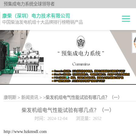
预集成电力系统全球领导者
康柴（深圳）电力技术有限公司
中国柴油发电机组十大品牌排行榜畅销产品
柴油发电机组
开架式
发电机出租
静音型
纯正零件
移动电站
原厂机型
康明斯
>
新闻资讯
>
>柴发机组电气性能试验有哪几点？（一）
柴发机组电气性能试验有哪几点？（一）
时间：2024-12-04
浏览量：2652
http://www.hzkmsdl.com