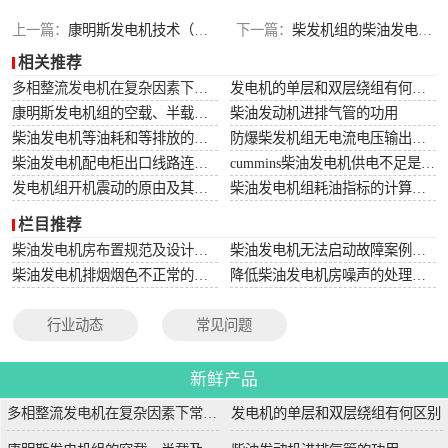
上一篇：
康明斯发电机技术（中国）工厂年生产能力达65000台
下一篇：
柴发机组的柴油发电机供油提前角是怎么样调节的？
相关推荐
多相整流发电机在复杂因素下常用于航空航天
发电机的单层和双层绕组有何区别
康明斯发电机组的空载、半载及满载噪声试验技术条件
柴油发动机进排气管的功用
柴油发电机等油耗和等排放的万有特性
防爆柴发机组无电流电压输出的5个排除措施
柴油发电机配电柜出口线路连接程序和规范
cummins柴油发电机供电不足是什么起因？
发电机组开机震动的原由及其处理办法
柴油发电机组耗油指标的计算方法
栏目推荐
柴油发电机房布置规范及设计图集
柴油发电机无法启动故障案例大全
柴油发电机排烟烟色不正常的原因分析
降低柴油发电机房噪声的处理方法
行业动态
常见问题
新鲜产品
多相整流发电机在复杂因素下常用于航空航天
发电机的单层和双层绕组有何区别