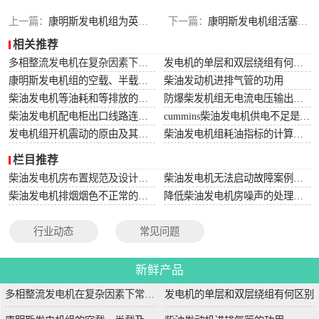
上一篇：
康明斯发电机组为英国发电厂碳中和目标提供技术支持
下一篇：
康明斯发电机组活塞销与销座孔的修配
相关推荐
多相整流发电机在复杂因素下常用于航空航天
发电机的单层和双层绕组有何区别
康明斯发电机组的空载、半载及满载噪声试验技术条件
柴油发动机进排气管的功用
柴油发电机等油耗和等排放的万有特性
防爆柴发机组无电流电压输出的5个排除措施
柴油发电机配电柜出口线路连接程序和规范
cummins柴油发电机供电不足是什么起因？
发电机组开机震动的原由及其处理办法
柴油发电机组耗油指标的计算方法
栏目推荐
柴油发电机房布置规范及设计图集
柴油发电机无法启动故障案例大全
柴油发电机排烟烟色不正常的原因分析
降低柴油发电机房噪声的处理方法
行业动态
常见问题
新鲜产品
多相整流发电机在复杂因素下常用于航空航天
发电机的单层和双层绕组有何区别