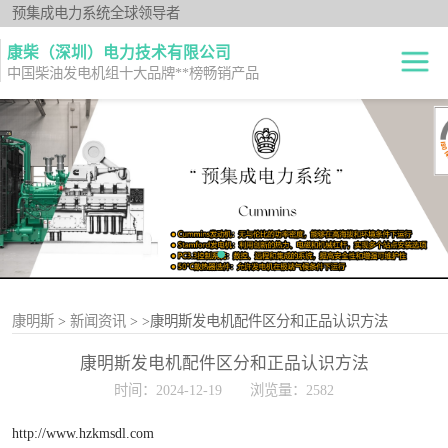
预集成电力系统全球领导者
康柴（深圳）电力技术有限公司
中国柴油发电机组十大品牌**榜畅销产品
柴油发电机组
开架式
发电机出租
静音型
纯正零件
移动电站
原厂机型
康明斯
>
新闻资讯
>
>康明斯发电机配件区分和正品认识方法
康明斯发电机配件区分和正品认识方法
时间：2024-12-19
浏览量：2582
http://www.hzkmsdl.com