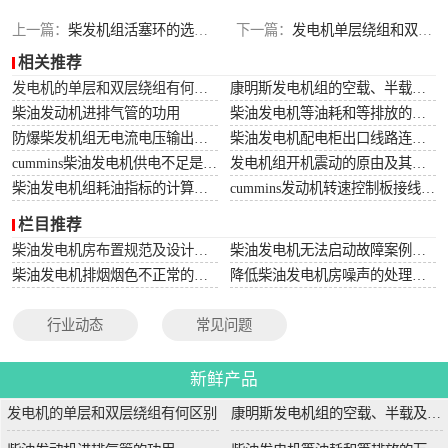
上一篇：
柴发机组活塞环的选配、装配及关注要点
下一篇：
发电机单层绕组和双层绕组有什么差异
相关推荐
发电机的单层和双层绕组有何区别
康明斯发电机组的空载、半载及满载噪声试验技术条件
柴油发动机进排气管的功用
柴油发电机等油耗和等排放的万有特性
防爆柴发机组无电流电压输出的5个排除措施
柴油发电机配电柜出口线路连接程序和规范
cummins柴油发电机供电不足是什么起因？
发电机组开机震动的原由及其处理办法
柴油发电机组耗油指标的计算方法
cummins发动机转速控制板接线和调节办法
栏目推荐
柴油发电机房布置规范及设计图集
柴油发电机无法启动故障案例大全
柴油发电机排烟烟色不正常的原因分析
降低柴油发电机房噪声的处理方法
行业动态
常见问题
新鲜产品
发电机的单层和双层绕组有何区别
康明斯发电机组的空载、半载及满载噪声试验技术条件