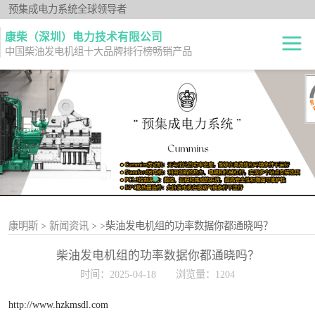
预集成电力系统全球领导者
康柴（深圳）电力技术有限公司
中国柴油发电机组十大品牌排行榜畅销产品
柴油发电机组
开架式
发电机出租
静音型
纯正零件
移动电站
原厂机型
康明斯
>
新闻资讯
>
>柴油发电机组的功率数据你都通晓吗？
柴油发电机组的功率数据你都通晓吗？
时间：2025-04-18
浏览量：1204
http://www.hzkmsdl.com