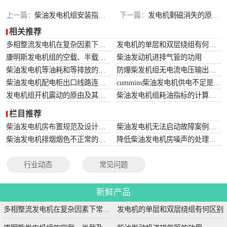
上一篇：
柴油发电机组安装指南，一看就懂
下一篇：
发电机剩磁消失的原因和危害
相关推荐
多相整流发电机在复杂因素下常用于航空航天
发电机的单层和双层绕组有何区别
康明斯发电机组的空载、半载及满载噪声试验技术条件
柴油发动机进排气管的功用
柴油发电机等油耗和等排放的万有特性
防爆柴发机组无电流电压输出的5个排除措施
柴油发电机配电柜出口线路连接程序和规范
cummins柴油发电机供电不足是什么起因？
发电机组开机震动的原由及其处理办法
柴油发电机组耗油指标的计算方法
栏目推荐
柴油发电机房布置规范及设计图集
柴油发电机无法启动故障案例大全
柴油发电机排烟烟色不正常的原因分析
降低柴油发电机房噪声的处理方法
行业动态
常见问题
新鲜产品
多相整流发电机在复杂因素下常用于航空航天
发电机的单层和双层绕组有何区别