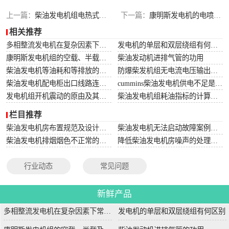
上一篇：
柴油发电机组电热式机油压力表的构成及作用机理
下一篇：
康明斯发电机的电喷燃油喷射装置优化步骤
相关推荐
多相整流发电机在复杂因素下常用于航空航天
发电机的单层和双层绕组有何区别
康明斯发电机组的空载、半载及满载噪声试验技术条件
柴油发动机进排气管的功用
柴油发电机等油耗和等排放的万有特性
防爆柴发机组无电流电压输出的5个排除措施
柴油发电机配电柜出口线路连接程序和规范
cummins柴油发电机供电不足是什么起因？
发电机组开机震动的原由及其处理办法
柴油发电机组耗油指标的计算方法
栏目推荐
柴油发电机房布置规范及设计图集
柴油发电机无法启动故障案例大全
柴油发电机排烟烟色不正常的原因分析
降低柴油发电机房噪声的处理方法
行业动态
常见问题
新鲜产品
多相整流发电机在复杂因素下常用于航空航天
发电机的单层和双层绕组有何区别