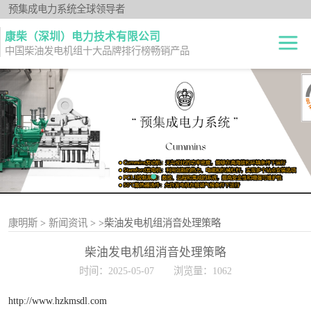
预集成电力系统全球领导者
康柴（深圳）电力技术有限公司
中国柴油发电机组十大品牌排行榜畅销产品
柴油发电机组
开架式
发电机出租
静音型
纯正零件
移动电站
原厂机型
康明斯
>
新闻资讯
>
>柴油发电机组消音处理策略
柴油发电机组消音处理策略
时间：2025-05-07
浏览量：1062
http://www.hzkmsdl.com