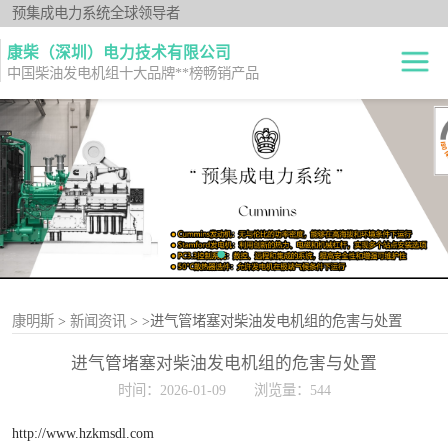
预集成电力系统全球领导者
康柴（深圳）电力技术有限公司
中国柴油发电机组十大品牌**榜畅销产品
柴油发电机组
开架式
发电机出租
静音型
纯正零件
移动电站
原厂机型
康明斯
>
新闻资讯
>
>进气管堵塞对柴油发电机组的危害与处置
进气管堵塞对柴油发电机组的危害与处置
时间：2026-01-09
浏览量：544
http://www.hzkmsdl.com