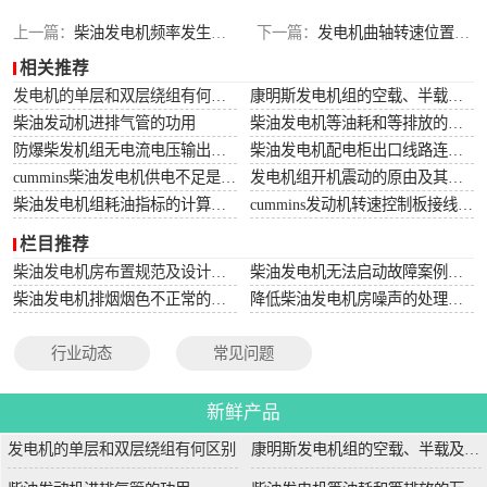
上一篇：
柴油发电机频率发生不稳定的故障解说与解决步骤
下一篇：
发电机曲轴转速位置异样应该怎么清除
相关推荐
发电机的单层和双层绕组有何区别
康明斯发电机组的空载、半载及满载噪声试验技术条件
柴油发动机进排气管的功用
柴油发电机等油耗和等排放的万有特性
防爆柴发机组无电流电压输出的5个排除措施
柴油发电机配电柜出口线路连接程序和规范
cummins柴油发电机供电不足是什么起因？
发电机组开机震动的原由及其处理办法
柴油发电机组耗油指标的计算方法
cummins发动机转速控制板接线和调节办法
栏目推荐
柴油发电机房布置规范及设计图集
柴油发电机无法启动故障案例大全
柴油发电机排烟烟色不正常的原因分析
降低柴油发电机房噪声的处理方法
行业动态
常见问题
新鲜产品
发电机的单层和双层绕组有何区别
康明斯发电机组的空载、半载及满载噪声试验技术条件