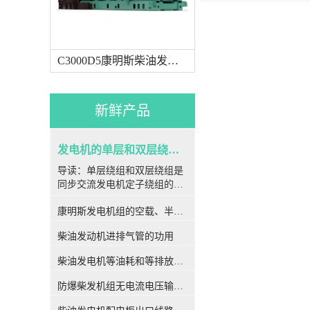
C3000D5康明斯柴油发电机组
新鲜产品
发电机的单层和双层绕组有何区别
导读：单层绕组和双层绕组是
同步交流发电机定子绕组的两
种基础形式，它们的数据差别
康明斯发电机组的空载、半载及满载噪声试验技术条件
会直接危害发电机的电气性
能、制造成本和运行可靠性。
柴油发动机进排气管的功用
两者的区别详细体现在组成、
性能、成本上，其中，单层绕
柴油发电机等油耗和等排放的万有特性
组适用中小型、对成本敏感、
对波形要点不高的发电机；而
防爆柴发机组无电流电压输出的5个排除措施
双层绕组适用大中型、高性
能、对波形和噪声有要求的发