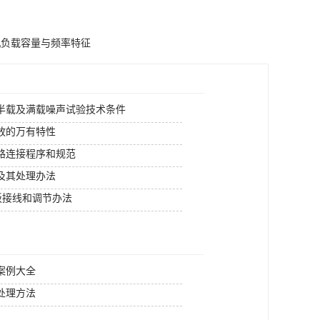
机负载容量与频率特征
半载及满载噪声试验技术条件
放的万有特性
路连接程序和规范
及其处理办法
制板接线和调节办法
案例大全
处理方法