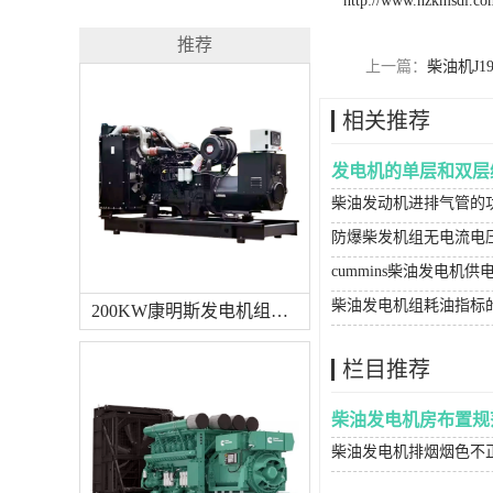
http://www.hzkmsdl.co
推荐
上一篇：
柴油机J
相关推荐
发电机的单层和双层
柴油发动机进排气管的
防爆柴发机组无电流电
cummins柴油发电机
柴油发电机组耗油指标
200KW康明斯发电机组（国三排放）
栏目推荐
柴油发电机房布置规
柴油发电机排烟烟色不