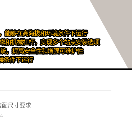
装配尺寸要求
5