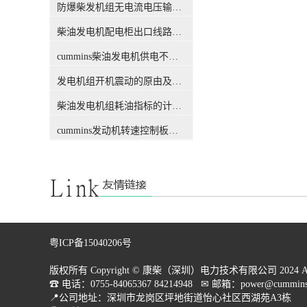
对波形要点不高的发电机；而
5%）。（3）磁动势谐波小：
防爆柴发机组无电流电压输出的5个排除措施
双层绕组适用大中型、高性
气隙磁场更正弦，显着降低转
能、对波形和噪声有要求的发
柴油发电机配电柜出口线路连接程序和规范
子表面损耗、振动和噪声，对
电机。（1）基波电动势偏
大型汽轮发电机尤其重要。
cummins柴油发电机供电不足是什么起因？
高：由于没有短距系数的危害
发电机的绕组基本数据是规划
（短距系数=1），在同样匝数
和细说绕组性能的核心数据。
发电机组开机震动的原由及其处理办法
和磁通下，基波电动势略高于
这些参数决定了感应电动势的
双层绕组。（2）谐波含量较
大小、波形质量、以及绕组的
柴油发电机组耗油指标的计算方法
大：详细存在3次、5次、7次
连接步骤。 发电机绕组分
谐波。尤其是3次谐波在单层
布铁心槽内时必须按一定规律
cummins发动机转速控制板接线和调节办法
绕组中无法通过短距削弱，可
嵌放与联接，才能输出对称的
能致使线电压谐波较小（三相
正弦交流电或发生旋转磁场。
Y接时3次谐波抵消），但相电
除与其它一些参数有关外，反
压谐波大；感应电动势波形不
映各线圈和绕组间相对位置的
如双层绕组正弦。（3）磁动
规律时，我们还要用到电气用
势谐波较大：引起附加损耗和
度这个概念。从机械学中知道
震动噪声增加，对要点高波形
可以把圆等分成360°，这个
质量的发电机（如精密电源）
360°就是平时所说的机械角
粤ICP备15040206号
不利。（1）电动势波形正弦
度。而在电工学中计量电磁关
性好：通过选取合适的短距
系的角度单位则叫做电气角
版权所有 Copyright © 康柴（深圳）电力技术有限公司 2024 All Rig
（如5/6τ），能有效削弱5次、
度，它是将正弦交流电的每一
☎ 电话：0755-84065367 84214948   ✉ 邮箱：power@cummins.
7次谐波康明斯低噪音柴油发
周在横坐标上等分为360°，也
📍公司地址：深圳市龙岗区坪地街道怡心社区西湖苑A3栋

电机组。同时分布绕组本身也