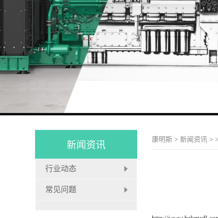
康明斯
>
新闻资讯
>
新闻资讯
行业动态
常见问题