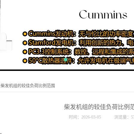
>柴发机组的较佳负荷比例范围
柴发机组的较佳负荷比例
时间：2026-03-05
浏览量：57