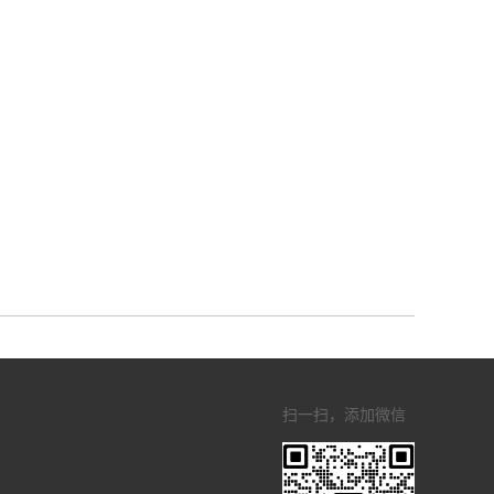
扫一扫，添加微信