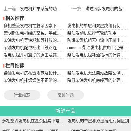
上一篇：
发电机并车系统的功率分配研究
下一篇：
讲述同步发电机的基本运行工作原理
相关推荐
多相整流发电机在复杂因素下常用于航空航天
发电机的单层和双层绕组有何区别
康明斯发电机组的空载、半载及满载噪声试验技术条件
柴油发动机进排气管的功用
柴油发电机等油耗和等排放的万有特性
防爆柴发机组无电流电压输出的5个排除措施
柴油发电机配电柜出口线路连接程序和规范
cummins柴油发电机供电不足是什么起因？
发电机组开机震动的原由及其处理办法
柴油发电机组耗油指标的计算方法
栏目推荐
柴油发电机房布置规范及设计图集
柴油发电机无法启动故障案例大全
柴油发电机排烟烟色不正常的原因分析
降低柴油发电机房噪声的处理方法
行业动态
常见问题
新鲜产品
多相整流发电机在复杂因素下常用于航空航天
发电机的单层和双层绕组有何区别