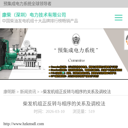
预集成电力系统全球领导者
康柴（深圳）电力技术有限公司
中国柴油发电机组十大品牌排行榜畅销产品
柴油发电机组
开架式
发电机出租
静音型
纯正零件
移动电站
原厂机型
康明斯
>
新闻资讯
>
>柴发机组正反转与相序的关系及调校法
柴发机组正反转与相序的关系及调校法
时间：2026-03-10
浏览量：519
http://www.hzkmsdl.com