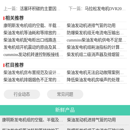
上一篇：
活塞环积碳的主要因由和清除程序
下一篇：
马拉松发电机DVR2000E电压调整机理与特性
相关推荐
康明斯发电机组的空载、半载及满载噪声试验技术条件
柴油发动机进排气管的功用
柴油发电机等油耗和等排放的万有特性
防爆柴发机组无电流电压输出的5个排除措施
柴油发电机配电柜出口线路连接程序和规范
cummins柴油发电机供电不足是什么起因？
发电机组开机震动的原由及其处理办法
柴油发电机组耗油指标的计算方法
cummins发动机转速控制板接线和调节办法
柴发机组二级消声器及排烟管安装设计图
栏目推荐
柴油发电机房布置规范及设计图集
柴油发电机无法启动故障案例大全
柴油发电机排烟烟色不正常的原因分析
降低柴油发电机房噪声的处理方法
行业动态
常见问题
新鲜产品
康明斯发电机组的空载、半载及满载噪声试验技术条件
柴油发动机进排气管的功用