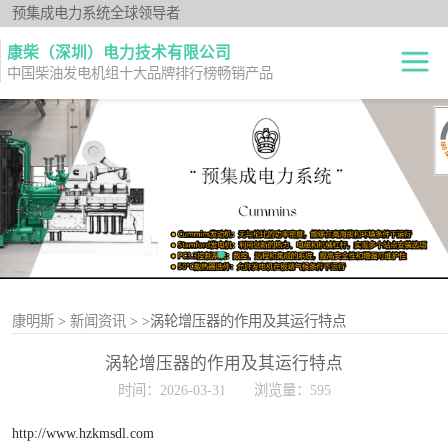
预集成电力系统全球领导者
康柴（深圳）电力技术有限公司
中国柴油发电机组十大品牌排行榜畅销产品
柴油发电机组
开架式
发电机出租
静音型
纯正零件
移动电站
原厂机型
康明斯
>
新闻资讯
>
>涡轮增压器的作用及其运行特点
涡轮增压器的作用及其运行特点
时间：2026-03-31
浏览量：595
http://www.hzkmsdl.com