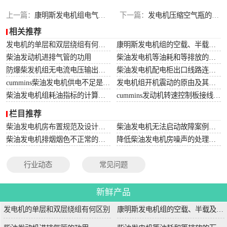
上一篇：
康明斯发电机组电气性能试验有哪些？（二）
下一篇：
发电机压缩空气瓶的结构相关原理是什么？
相关推荐
发电机的单层和双层绕组有何区别
康明斯发电机组的空载、半载及满载噪声试验技术条件
柴油发动机进排气管的功用
柴油发电机等油耗和等排放的万有特性
防爆柴发机组无电流电压输出的5个排除措施
柴油发电机配电柜出口线路连接程序和规范
cummins柴油发电机供电不足是什么起因？
发电机组开机震动的原由及其处理办法
柴油发电机组耗油指标的计算方法
cummins发动机转速控制板接线和调节办法
栏目推荐
柴油发电机房布置规范及设计图集
柴油发电机无法启动故障案例大全
柴油发电机排烟烟色不正常的原因分析
降低柴油发电机房噪声的处理方法
行业动态
常见问题
新鲜产品
发电机的单层和双层绕组有何区别
康明斯发电机组的空载、半载及满载噪声试验技术条件