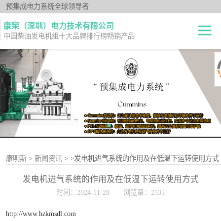
预集成电力系统全球领导者
康柴（深圳）电力技术有限公司
中国柴油发电机组十大品牌排行榜畅销产品
柴油发电机组
开架式
发电机出租
静音型
纯正零件
移动电站
原厂机型
康明斯
>
新闻资讯
>
>发电机进气系统的作用及在低温下运转使用方式
发电机进气系统的作用及在低温下运转使用方式
时间：2024-11-28
浏览量：2535
http://www.hzkmsdl.com