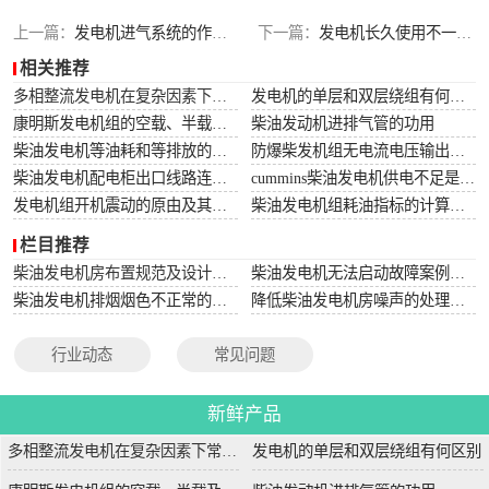
上一篇：
发电机进气系统的作用及在低温下运转使用方式
下一篇：
发电机长久使用不一样机油造成什么影响？
相关推荐
多相整流发电机在复杂因素下常用于航空航天
发电机的单层和双层绕组有何区别
康明斯发电机组的空载、半载及满载噪声试验技术条件
柴油发动机进排气管的功用
柴油发电机等油耗和等排放的万有特性
防爆柴发机组无电流电压输出的5个排除措施
柴油发电机配电柜出口线路连接程序和规范
cummins柴油发电机供电不足是什么起因？
发电机组开机震动的原由及其处理办法
柴油发电机组耗油指标的计算方法
栏目推荐
柴油发电机房布置规范及设计图集
柴油发电机无法启动故障案例大全
柴油发电机排烟烟色不正常的原因分析
降低柴油发电机房噪声的处理方法
行业动态
常见问题
新鲜产品
多相整流发电机在复杂因素下常用于航空航天
发电机的单层和双层绕组有何区别