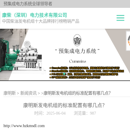
预集成电力系统全球领导者
康柴（深圳）电力技术有限公司
中国柴油发电机组十大品牌排行榜畅销产品
柴油发电机组
开架式
发电机出租
静音型
纯正零件
移动电站
原厂机型
康明斯
>
新闻资讯
>
>康明斯发电机组的标准配置有哪几点？
康明斯发电机组的标准配置有哪几点？
时间：2025-06-04
浏览量：987
http://www.hzkmsdl.com