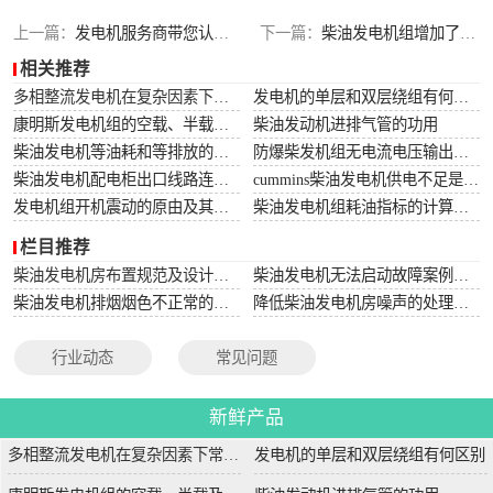
上一篇：
发电机服务商带您认识柴油发电机汽缸盖
下一篇：
柴油发电机组增加了船用的奥南QSB7E超低噪音产品
相关推荐
多相整流发电机在复杂因素下常用于航空航天
发电机的单层和双层绕组有何区别
康明斯发电机组的空载、半载及满载噪声试验技术条件
柴油发动机进排气管的功用
柴油发电机等油耗和等排放的万有特性
防爆柴发机组无电流电压输出的5个排除措施
柴油发电机配电柜出口线路连接程序和规范
cummins柴油发电机供电不足是什么起因？
发电机组开机震动的原由及其处理办法
柴油发电机组耗油指标的计算方法
栏目推荐
柴油发电机房布置规范及设计图集
柴油发电机无法启动故障案例大全
柴油发电机排烟烟色不正常的原因分析
降低柴油发电机房噪声的处理方法
行业动态
常见问题
新鲜产品
多相整流发电机在复杂因素下常用于航空航天
发电机的单层和双层绕组有何区别