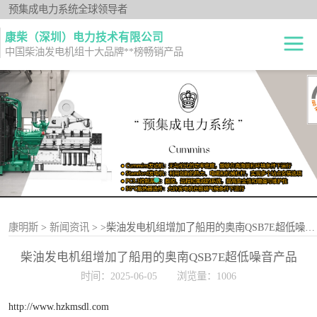
预集成电力系统全球领导者
康柴（深圳）电力技术有限公司
中国柴油发电机组十大品牌**榜畅销产品
柴油发电机组
开架式
发电机出租
静音型
纯正零件
移动电站
原厂机型
康明斯
>
新闻资讯
>
>柴油发电机组增加了船用的奥南QSB7E超低噪音产品
柴油发电机组增加了船用的奥南QSB7E超低噪音产品
时间：2025-06-05
浏览量：1006
http://www.hzkmsdl.com