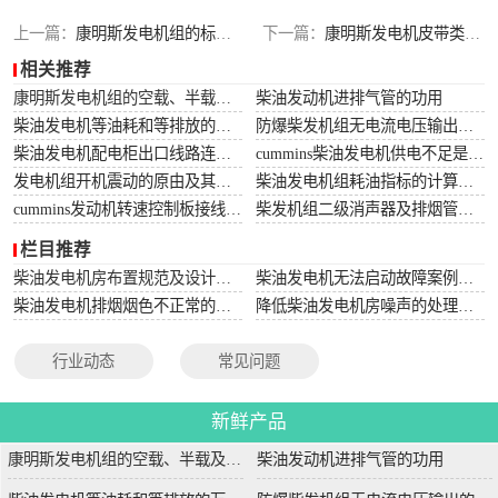
上一篇：
康明斯发电机组的标准配置有哪几点？
下一篇：
康明斯发电机皮带类型对照表总汇
相关推荐
康明斯发电机组的空载、半载及满载噪声试验技术条件
柴油发动机进排气管的功用
柴油发电机等油耗和等排放的万有特性
防爆柴发机组无电流电压输出的5个排除措施
柴油发电机配电柜出口线路连接程序和规范
cummins柴油发电机供电不足是什么起因？
发电机组开机震动的原由及其处理办法
柴油发电机组耗油指标的计算方法
cummins发动机转速控制板接线和调节办法
柴发机组二级消声器及排烟管安装设计图
栏目推荐
柴油发电机房布置规范及设计图集
柴油发电机无法启动故障案例大全
柴油发电机排烟烟色不正常的原因分析
降低柴油发电机房噪声的处理方法
行业动态
常见问题
新鲜产品
康明斯发电机组的空载、半载及满载噪声试验技术条件
柴油发动机进排气管的功用