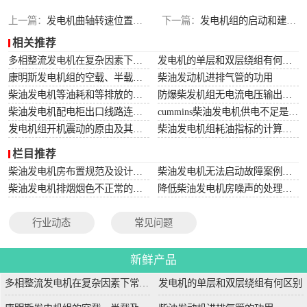
上一篇：
发电机曲轴转速位置异样应该怎么清除
下一篇：
发电机组的启动和建压操作试验
相关推荐
多相整流发电机在复杂因素下常用于航空航天
发电机的单层和双层绕组有何区别
康明斯发电机组的空载、半载及满载噪声试验技术条件
柴油发动机进排气管的功用
柴油发电机等油耗和等排放的万有特性
防爆柴发机组无电流电压输出的5个排除措施
柴油发电机配电柜出口线路连接程序和规范
cummins柴油发电机供电不足是什么起因？
发电机组开机震动的原由及其处理办法
柴油发电机组耗油指标的计算方法
栏目推荐
柴油发电机房布置规范及设计图集
柴油发电机无法启动故障案例大全
柴油发电机排烟烟色不正常的原因分析
降低柴油发电机房噪声的处理方法
行业动态
常见问题
新鲜产品
多相整流发电机在复杂因素下常用于航空航天
发电机的单层和双层绕组有何区别