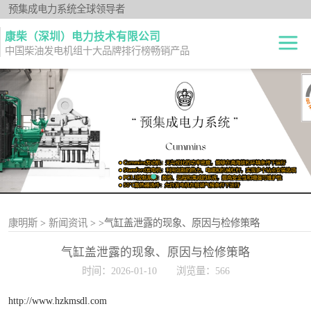
预集成电力系统全球领导者
康柴（深圳）电力技术有限公司
中国柴油发电机组十大品牌排行榜畅销产品
柴油发电机组
开架式
发电机出租
静音型
纯正零件
移动电站
原厂机型
康明斯
>
新闻资讯
>
>气缸盖泄露的现象、原因与检修策略
气缸盖泄露的现象、原因与检修策略
时间：2026-01-10
浏览量：566
http://www.hzkmsdl.com