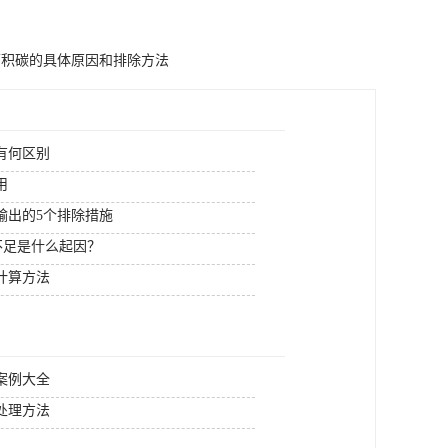
环积碳的具体原因和排除方法
有何区别
用
输出的5个排除措施
电不足是什么起因？
计算方法
案例大全
处理方法