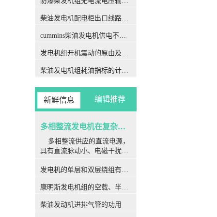
防爆柴发机组无电流电压输出的5个排除措施
作用下，机构更容易产生损
柴油发电机配电柜出口线路连接程序和规范
坏，不仅可能损坏电机，甚至
可能直接威胁乘客或工作人员
cummins柴油发电机供电不足是什么起因？
的安全，造成严重故障。 目
前对多相同步发电机整流系统
发电机组开机震动的原由及其处理办法
的故障讨论具体集中在电励磁
电机。对于永磁同步发电机，
柴油发电机组耗油指标的计算方法
虽然转子上没有绕组，构成比
电励磁电机大概，但各种材
料、形状和安装位置的永磁体
编辑推荐
新鲜信息
发生的磁场却比电励磁电机复
杂，而且绕组内部短路损坏还
会使磁场发生畸变，进一步增
多相整流发电机在复杂因素下常用于航空航天
大了计算浅析的难度。 此
多相整流供应的直流电源，
外，一旦检查到短路故障，电
具有直流脉动小、电磁干扰
励磁电机在停机使用中可选择
小、可靠性高和效率高等好
灭磁方案，以减轻停机程序中
发电机的单层和双层绕组有何区别
处，已广泛运用于航空航天、
对电机的危害；而永磁电机由
船舶推进等移动平台。作为各
于无法直接调节永磁体发生的
康明斯发电机组的空载、半载及满载噪声试验技术条件
种移动体（如飞机、舰船）电
磁场，只能逐渐降低速度直至
源的核心部分，多相发电机带
损坏电机停机。在停机步骤中
柴油发动机进排气管的功用
整流装置的安全运转至关重
绕组内部一直存在较大的短路