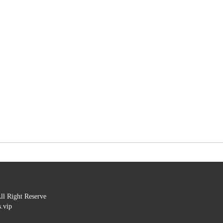
ht Reserve 

vip
