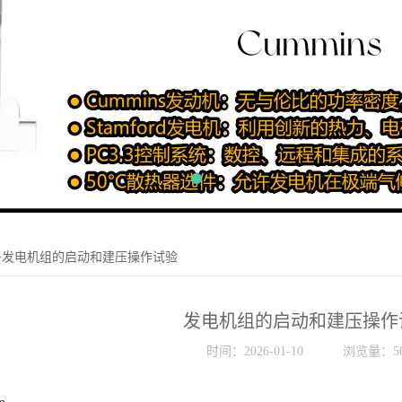
>发电机组的启动和建压操作试验
发电机组的启动和建压操作
时间：2026-01-10
浏览量：56