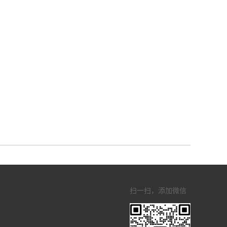
扫一扫，添加微信